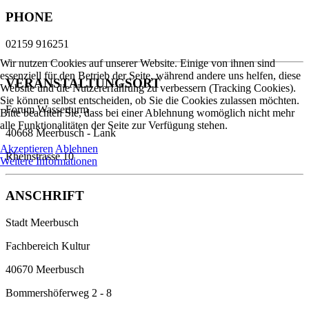
PHONE
02159 916251
Wir nutzen Cookies auf unserer Website. Einige von ihnen sind
essenziell für den Betrieb der Seite, während andere uns helfen, diese
VERANSTALTUNGSORT
Website und die Nutzererfahrung zu verbessern (Tracking Cookies).
Sie können selbst entscheiden, ob Sie die Cookies zulassen möchten.
Forum Wasserturm
Bitte beachten Sie, dass bei einer Ablehnung womöglich nicht mehr
alle Funktionalitäten der Seite zur Verfügung stehen.
40668 Meerbusch - Lank
Akzeptieren
Ablehnen
Rheinstrasse 10
Weitere Informationen
ANSCHRIFT
Stadt Meerbusch
Fachbereich Kultur
40670 Meerbusch
Bommershöferweg 2 - 8