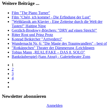
Weitere Beiträge ...
Film "The Piano Turner"
Film "Chéri, ich komme! - Die Erfindung der Lust"
"Weltklassik am Klavier - Eine Zeitreise durch die Welt der
Tasten!" Haiting Ning
Gerzlich-Brodowy-Börchers: "DRY auf einen Streich!"
Ritter Rost und Prinz Protz
Konrad Beikircher "Arrivederci"
Wundernacht Nr. 6: "Die Magie des Traumwandlers" - best of
"Rotkäppchen" Theater der Dämmerung /Leichlingen
Tobias Mann „REAL/FAKE – DAS 8. SOLO"
Bankräuberspiel (Sans Atout) - Galerietheater Zons
1
2
3
4
Newsletter abonnieren
Anmelden