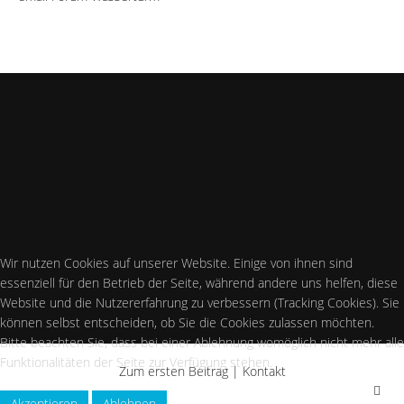
Wir nutzen Cookies auf unserer Website. Einige von ihnen sind
essenziell für den Betrieb der Seite, während andere uns helfen, diese
Website und die Nutzererfahrung zu verbessern (Tracking Cookies). Sie
können selbst entscheiden, ob Sie die Cookies zulassen möchten.
Bitte beachten Sie, dass bei einer Ablehnung womöglich nicht mehr alle
Funktionalitäten der Seite zur Verfügung stehen.
Zum ersten Beitrag
|
Kontakt
Akzeptieren
Ablehnen