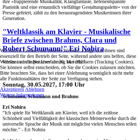
ihre «frappierende Musikalität, Klangfantasie, tiefenentspannte
Pianistik und eine erstaunlich vielfältige Gestaltungspalette» von der
Presse gefeiert, zählt zu den herausragendsten Musikerinnen ihrer
Generation.
"Weltklassik am Klavier - Musikalische
Briefe zwischen Brahms, Clara und
Robert Schumann!" Eri Nohira
Wir nutzen Cookies auf unserer Website. Einige von ihnen sind
essenziell für den Betrieb der Seite, während andere uns helfen, diese
Website und die Nutzererfahrung zu verbessern (Tracking Cookies).
Verfasst von Super User am
30. Mai 2027
.
Sie können selbst entscheiden, ob Sie die Cookies zulassen möchten.
Bitte beachten Sie, dass bei einer Ablehnung womöglich nicht mehr
alle Funktionalitäten der Seite zur Verfügung stehen.
Sonntag, 30.05.2027, 17:00 Uhr
Akzeptieren
Ablehnen
Weitere Informationen
Schumann, Schumann und Brahms
Eri Nohira
“Ich spiele für Weltklassik am Klavier, weil ich die zeitlose
Schönheit und Vielfältigkeit der klassischen Meisterwerke durch die
universelle Sprache der Musik mit möglichst vielen Menschen teilen
möchte.” - Eri Nohira