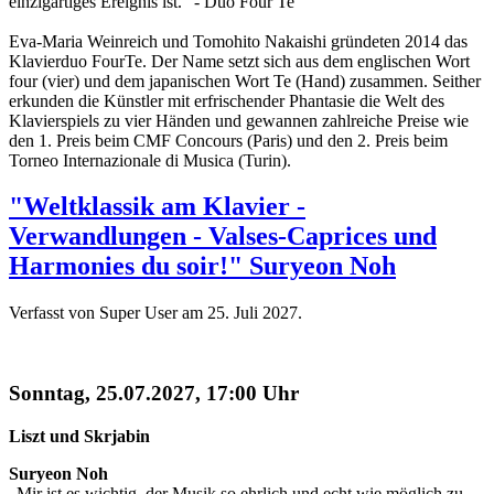
einzigartiges Ereignis ist.” - Duo Four Te
Eva-Maria Weinreich und Tomohito Nakaishi gründeten 2014 das
Klavierduo FourTe. Der Name setzt sich aus dem englischen Wort
four (vier) und dem japanischen Wort Te (Hand) zusammen. Seither
erkunden die Künstler mit erfrischender Phantasie die Welt des
Klavierspiels zu vier Händen und gewannen zahlreiche Preise wie
den 1. Preis beim CMF Concours (Paris) und den 2. Preis beim
Torneo Internazionale di Musica (Turin).
"Weltklassik am Klavier -
Verwandlungen - Valses-Caprices und
Harmonies du soir!" Suryeon Noh
Verfasst von Super User am
25. Juli 2027
.
Sonntag, 25.07.2027, 17:00 Uhr
Liszt und Skrjabin
Suryeon Noh
„Mir ist es wichtig, der Musik so ehrlich und echt wie möglich zu