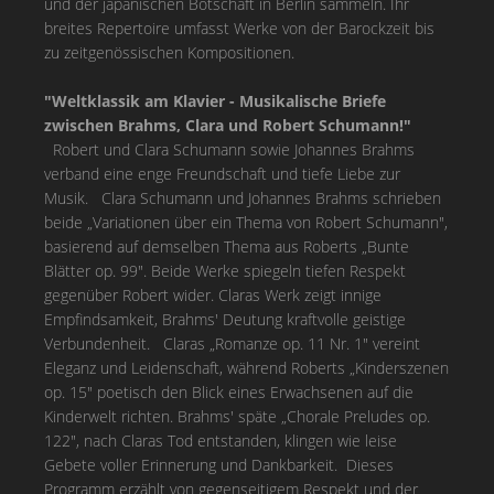
und der japanischen Botschaft in Berlin sammeln. Ihr
breites Repertoire umfasst Werke von der Barockzeit bis
zu zeitgenössischen Kompositionen.
"Weltklassik am Klavier - Musikalische Briefe
zwischen Brahms, Clara und Robert Schumann!"
Robert und Clara Schumann sowie Johannes Brahms
verband eine enge Freundschaft und tiefe Liebe zur
Musik. Clara Schumann und Johannes Brahms schrieben
beide „Variationen über ein Thema von Robert Schumann",
basierend auf demselben Thema aus Roberts „Bunte
Blätter op. 99". Beide Werke spiegeln tiefen Respekt
gegenüber Robert wider. Claras Werk zeigt innige
Empfindsamkeit, Brahms' Deutung kraftvolle geistige
Verbundenheit. Claras „Romanze op. 11 Nr. 1" vereint
Eleganz und Leidenschaft, während Roberts „Kinderszenen
op. 15" poetisch den Blick eines Erwachsenen auf die
Kinderwelt richten. Brahms' späte „Chorale Preludes op.
122", nach Claras Tod entstanden, klingen wie leise
Gebete voller Erinnerung und Dankbarkeit. Dieses
Programm erzählt von gegenseitigem Respekt und der