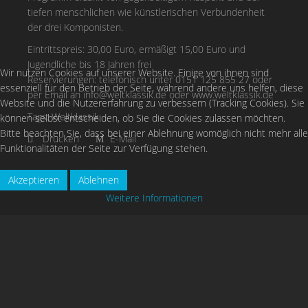
tiefen menschlichen wie künstlerischen Verbundenheit
der drei Komponisten.
Eintrittspreis: 30,00 Euro, ermäßigt 15,00 Euro und
Jugendliche bis 18 Jahren frei
Wir nutzen Cookies auf unserer Website. Einige von ihnen sind
Reservierungen: telefonisch unter 0151 125 855 27 oder
essenziell für den Betrieb der Seite, während andere uns helfen, diese
per Email an
info@weltklassik.de
oder www.weltklassik.de
Website und die Nutzererfahrung zu verbessern (Tracking Cookies). Sie
Tags:
Weltklassik
können selbst entscheiden, ob Sie die Cookies zulassen möchten.
Bitte beachten Sie, dass bei einer Ablehnung womöglich nicht mehr alle
Drucken
E-Mail
Funktionalitäten der Seite zur Verfügung stehen.
Akzeptieren
Ablehnen
Weitere Informationen