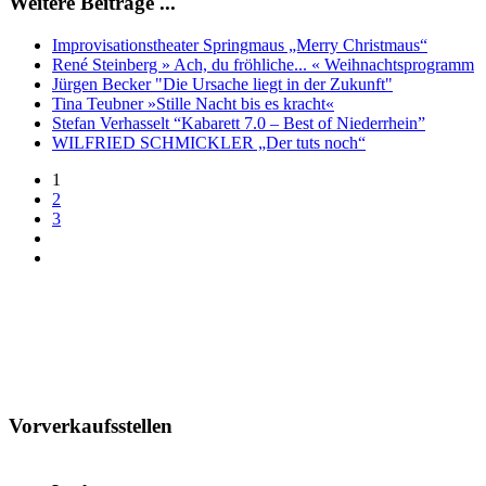
Weitere Beiträge ...
Improvisationstheater Springmaus „Merry Christmaus“
René Steinberg » Ach, du fröhliche... « Weihnachtsprogramm
Jürgen Becker "Die Ursache liegt in der Zukunft"
Tina Teubner »Stille Nacht bis es kracht«
Stefan Verhasselt “Kabarett 7.0 – Best of Niederrhein”
WILFRIED SCHMICKLER „Der tuts noch“
1
2
3
Vorverkaufsstellen