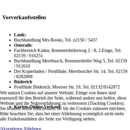
Vorverkaufsstellen
Lank:
Buchhandlung Mrs.Books, Tel. o2150 / 5437
Osterath:
Fachbereich Kultur, Bommershöferweg 2 - 8, 2.Etage, Tel.
02159 / 916251
Buchhandlung Meerbusch, Bommershöfer Weg 5, Tel. 02159
/ 912610
Der Kopierladen / Postfiliale, Meerbuscher Str. 14, Tel. 02159
/ 8282808
Büderich
Postfiliale Büderich, Moerser Str. 19, Tel. 02132/9142872
Wir nutzen Cookies auf unserer Website. Einige von ihnen sind
essenziell für den Betrieb der Seite, während andere uns helfen, diese
Website und die Nutzererfahrung zu verbessern (Tracking Cookies).
Karten-Online-Verkauf:
Sie können selbst entscheiden, ob Sie die Cookies zulassen möchten.
Bitte beachten Sie, dass bei einer Ablehnung womöglich nicht mehr
alle Funktionalitäten der Seite zur Verfügung stehen.
Akzeptieren
Ablehnen